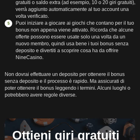
gratuiti o saldo extra (ad esempio, 10 o 20 giri gratuiti),
verrà aggiunto automaticamente al tuo account una
volta verificato.
Puoi iniziare a giocare ai giochi che contano per il tuo
bonus non appena viene attivato. Ricorda che alcune
offerte possono essere usate solo una volta da un
nuovo membro, quindi usa bene i tuoi bonus senza
deposito e divertiti a scoprire cosa ha da offrire
NineCasino.
Non dovrai effettuare un deposito per ottenere il bonus
senza deposito e il processo è rapido. Ma assicurati di
poter ottenere il bonus leggendo i termini. Alcuni luoghi o
potrebbero avere regole diverse.
Ottieni giri gratuiti