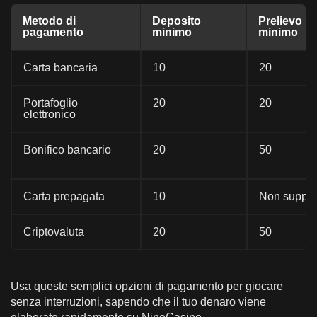
Metodo di
Deposito
Prelievo
pagamento
minimo
minimo
Carta bancaria
10
20
Portafoglio
20
20
elettronico
Bonifico bancario
20
50
Carta prepagata
10
Non suppor
Criptovaluta
20
50
Usa queste semplici opzioni di pagamento per giocare
senza interruzioni, sapendo che il tuo denaro viene