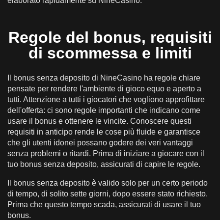
elaborato rapidamente su NineCasino.
Regole del bonus, requisiti
di scommessa e limiti
Il bonus senza deposito di NineCasino ha regole chiare
pensate per rendere l'ambiente di gioco equo e aperto a
tutti. Attenzione a tutti i giocatori che vogliono approfittare
dell'offerta: ci sono regole importanti che indicano come
usare il bonus e ottenere le vincite. Conoscere questi
requisiti in anticipo rende le cose più fluide e garantisce
che gli utenti idonei possano godere dei veri vantaggi
senza problemi o ritardi. Prima di iniziare a giocare con il
tuo bonus senza deposito, assicurati di capire le regole.
Il bonus senza deposito è valido solo per un certo periodo
di tempo, di solito sette giorni, dopo essere stato richiesto.
Prima che questo tempo scada, assicurati di usare il tuo
bonus.