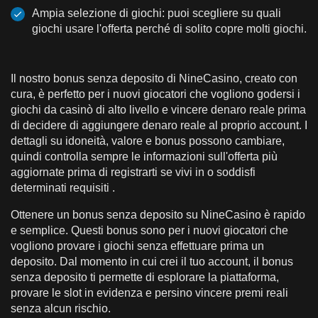
Ampia selezione di giochi: puoi scegliere su quali
giochi usare l'offerta perché di solito copre molti giochi.
Il nostro bonus senza deposito di NineCasino, creato con
cura, è perfetto per i nuovi giocatori che vogliono godersi i
giochi da casinò di alto livello e vincere denaro reale prima
di decidere di aggiungere denaro reale al proprio account. I
dettagli su idoneità, valore e bonus possono cambiare,
quindi controlla sempre le informazioni sull'offerta più
aggiornate prima di registrarti se vivi in o soddisfi
determinati requisiti .
Ottenere un bonus senza deposito su NineCasino è rapido
e semplice. Questi bonus sono per i nuovi giocatori che
vogliono provare i giochi senza effettuare prima un
deposito. Dal momento in cui crei il tuo account, il bonus
senza deposito ti permette di esplorare la piattaforma,
provare le slot in evidenza e persino vincere premi reali
senza alcun rischio.