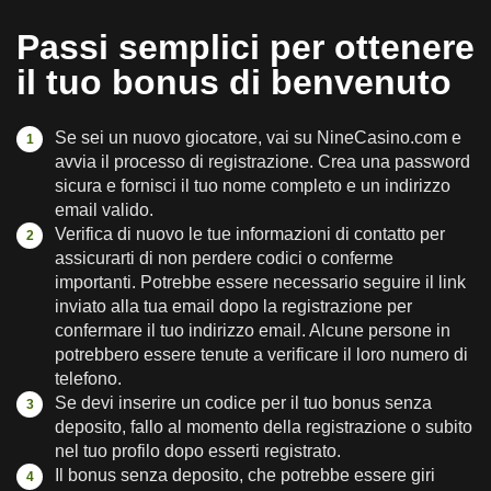
Passi semplici per ottenere
il tuo bonus di benvenuto
Se sei un nuovo giocatore, vai su NineCasino.com e
avvia il processo di registrazione. Crea una password
sicura e fornisci il tuo nome completo e un indirizzo
email valido.
Verifica di nuovo le tue informazioni di contatto per
assicurarti di non perdere codici o conferme
importanti. Potrebbe essere necessario seguire il link
inviato alla tua email dopo la registrazione per
confermare il tuo indirizzo email. Alcune persone in
potrebbero essere tenute a verificare il loro numero di
telefono.
Se devi inserire un codice per il tuo bonus senza
deposito, fallo al momento della registrazione o subito
nel tuo profilo dopo esserti registrato.
Il bonus senza deposito, che potrebbe essere giri