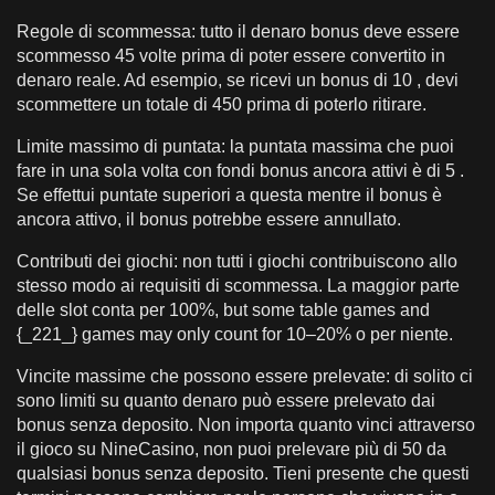
Regole di scommessa: tutto il denaro bonus deve essere
scommesso 45 volte prima di poter essere convertito in
denaro reale. Ad esempio, se ricevi un bonus di 10 , devi
scommettere un totale di 450 prima di poterlo ritirare.
Limite massimo di puntata: la puntata massima che puoi
fare in una sola volta con fondi bonus ancora attivi è di 5 .
Se effettui puntate superiori a questa mentre il bonus è
ancora attivo, il bonus potrebbe essere annullato.
Contributi dei giochi: non tutti i giochi contribuiscono allo
stesso modo ai requisiti di scommessa. La maggior parte
delle slot conta per 100%, but some table games and
{_221_} games may only count for 10–20% o per niente.
Vincite massime che possono essere prelevate: di solito ci
sono limiti su quanto denaro può essere prelevato dai
bonus senza deposito. Non importa quanto vinci attraverso
il gioco su NineCasino, non puoi prelevare più di 50 da
qualsiasi bonus senza deposito. Tieni presente che questi