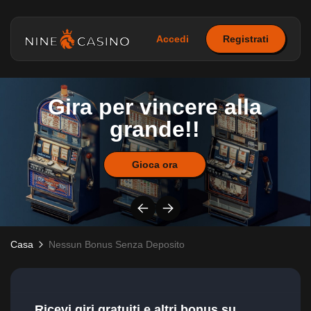
Accedi
Registrati
Gira per vincere alla
grande!!
Gioca ora
Casa
Nessun Bonus Senza Deposito
Ricevi giri gratuiti e altri bonus su