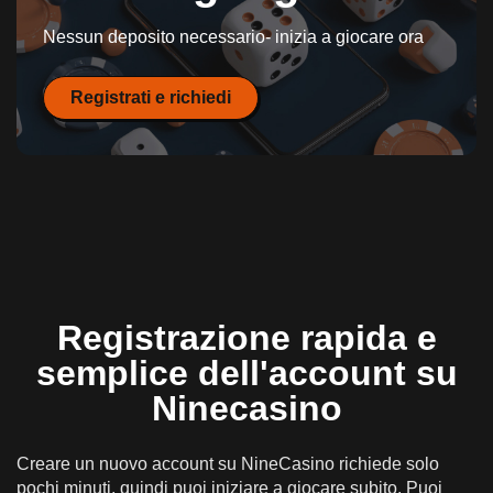
Nessun deposito necessario- inizia a giocare ora
Registrati e richiedi
Registrazione rapida e
semplice dell'account su
Ninecasino
Creare un nuovo account su NineCasino richiede solo
pochi minuti, quindi puoi iniziare a giocare subito. Puoi