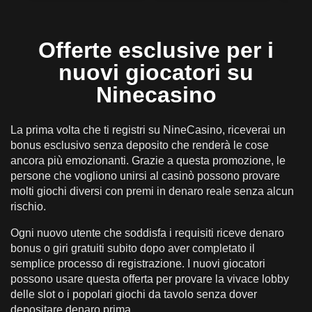
Offerte esclusive per i
nuovi giocatori su
Ninecasino
La prima volta che ti registri su NineCasino, riceverai un
bonus esclusivo senza deposito che renderà le cose
ancora più emozionanti. Grazie a questa promozione, le
persone che vogliono unirsi al casinò possono provare
molti giochi diversi con premi in denaro reale senza alcun
rischio.
Ogni nuovo utente che soddisfa i requisiti riceve denaro
bonus o giri gratuiti subito dopo aver completato il
semplice processo di registrazione. I nuovi giocatori
possono usare questa offerta per provare la vivace lobby
delle slot o i popolari giochi da tavolo senza dover
depositare denaro prima.