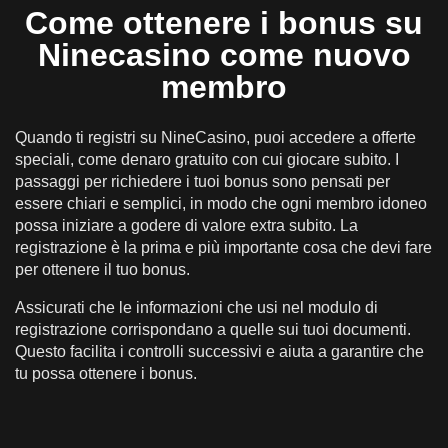
Come ottenere i bonus su
Ninecasino come nuovo
membro
Quando ti registri su NineCasino, puoi accedere a offerte
speciali, come denaro gratuito con cui giocare subito. I
passaggi per richiedere i tuoi bonus sono pensati per
essere chiari e semplici, in modo che ogni membro idoneo
possa iniziare a godere di valore extra subito. La
registrazione è la prima e più importante cosa che devi fare
per ottenere il tuo bonus.
Assicurati che le informazioni che usi nel modulo di
registrazione corrispondano a quelle sui tuoi documenti.
Questo facilita i controlli successivi e aiuta a garantire che
tu possa ottenere i bonus.